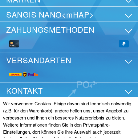
SANGIS NANO<mHAP>
ZAHLUNGSMETHODEN
VERSANDARTEN
KONTAKT
Wir verwenden Cookies. Einige davon sind technisch notwendig
(z.B. für den Warenkorb), andere helfen uns, unser Angebot zu
© SANGI Europe GmbH
verbessern und Ihnen ein besseres Nutzererlebnis zu bieten.
Impressum
|
Datenschutz
|
AGB (Online)
|
AGB
Weitere Informationen finden Sie in den Privatsphäre-
Einstellungen, dort können Sie Ihre Auswahl auch jederzeit
(Großhandel)
|
Vertrag widerrufen