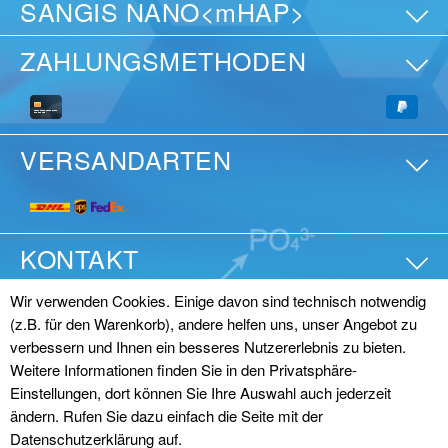
SANGIS NANO<mHAP>
ZAHLUNGSMETHODEN
VERSANDARTEN
KONTAKT
Wir verwenden Cookies. Einige davon sind technisch notwendig
(z.B. für den Warenkorb), andere helfen uns, unser Angebot zu
© SANGI Europe GmbH
verbessern und Ihnen ein besseres Nutzererlebnis zu bieten.
Impressum
|
Datenschutz
|
AGB (Online)
|
AGB
Weitere Informationen finden Sie in den Privatsphäre-
Einstellungen, dort können Sie Ihre Auswahl auch jederzeit
(Großhandel)
|
Vertrag widerrufen
ändern. Rufen Sie dazu einfach die Seite mit der
Datenschutzerklärung auf.