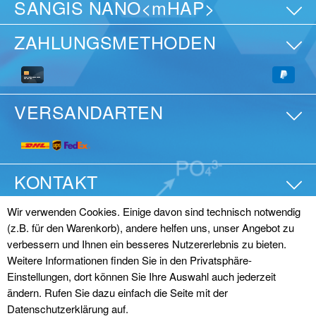
SANGIS NANO<mHAP>
ZAHLUNGSMETHODEN
VERSANDARTEN
KONTAKT
Wir verwenden Cookies. Einige davon sind technisch notwendig
(z.B. für den Warenkorb), andere helfen uns, unser Angebot zu
© SANGI Europe GmbH
verbessern und Ihnen ein besseres Nutzererlebnis zu bieten.
Impressum
|
Datenschutz
|
AGB (Online)
|
AGB
Weitere Informationen finden Sie in den Privatsphäre-
Einstellungen, dort können Sie Ihre Auswahl auch jederzeit
(Großhandel)
|
Vertrag widerrufen
ändern. Rufen Sie dazu einfach die Seite mit der
Datenschutzerklärung auf.