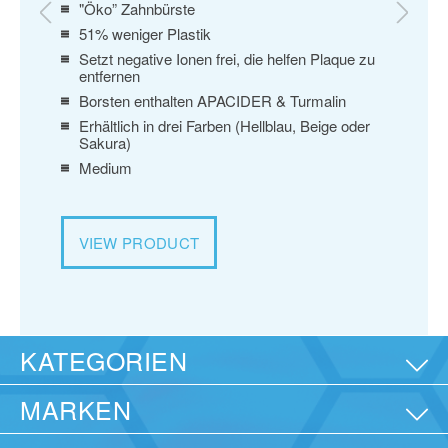
"Öko” Zahnbürste
Er
Za
51% weniger Plastik
Vo
Setzt negative Ionen frei, die helfen Plaque zu
n
entfernen
Sal
Borsten enthalten APACIDER & Turmalin
Ve
Erhältlich in drei Farben (Hellblau, Beige oder
Lin
Sakura)
Ohn
Medium
VI
VIEW PRODUCT
KATEGORIEN
MARKEN