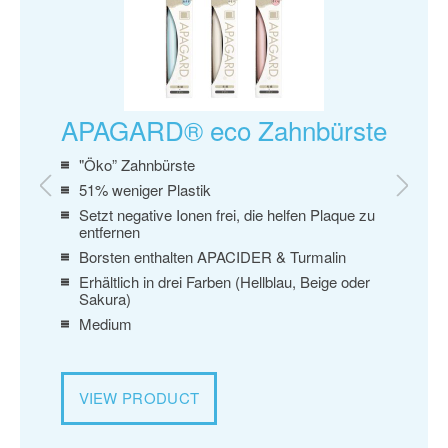
APAGARD® eco Zahnbürste
AP
"Öko” Zahnbürste
Erw
Za
51% weniger Plastik
Vo
Setzt negative Ionen frei, die helfen Plaque zu
entfernen
Sal
ue zu
Borsten enthalten APACIDER & Turmalin
Ve
Erhältlich in drei Farben (Hellblau, Beige oder
Lin
Sakura)
Ohn
let
Medium
VI
VIEW PRODUCT