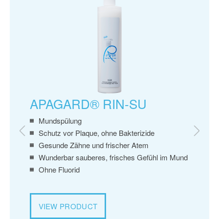
AP
10
E
APAGARD® RIN-SU
An
Li
Mundspülung
Übe
elz
Schutz vor Plaque, ohne Bakterizide
Sch
Gesunde Zähne und frischer Atem
Vo
Wunderbar sauberes, frisches Gefühl im Mund
Ve
Ohne Fluorid
Ohn
VIEW PRODUCT
VI