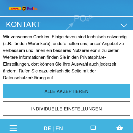
KONTAKT
Wir verwenden Cookies. Einige davon sind technisch notwendig
(z.B. für den Warenkorb), andere helfen uns, unser Angebot zu
© SANGI Europe GmbH
verbessern und Ihnen ein besseres Nutzererlebnis zu bieten.
Impressum
|
Datenschutz
|
AGB (Online)
|
AGB
Weitere Informationen finden Sie in den Privatsphäre-
Einstellungen, dort können Sie Ihre Auswahl auch jederzeit
(Großhandel)
|
Vertrag widerrufen
ändern. Rufen Sie dazu einfach die Seite mit der
Datenschutzerklärung auf.
* Alle Preise inkl. gesetzl. Mehrwertsteuer des Lieferlandes
ALLE AKZEPTIEREN
und zzgl.
Versandkosten
und ggf. Nachnahmegebühren,
wenn nicht anders angegeben.
INDIVIDUELLE EINSTELLUNGEN
|
EN
DE