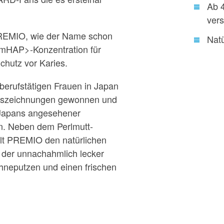
Ab 
vers
PREMIO, wie der Name schon
Nat
<mHAP>-Konzentration für
chutz vor Karies.
 berufstätigen Frauen in Japan
uszeichnungen gewonnen und
f Japans angesehener
. Neben dem Perlmutt-
hält PREMIO den natürlichen
d der unnachahmlich lecker
neputzen und einen frischen