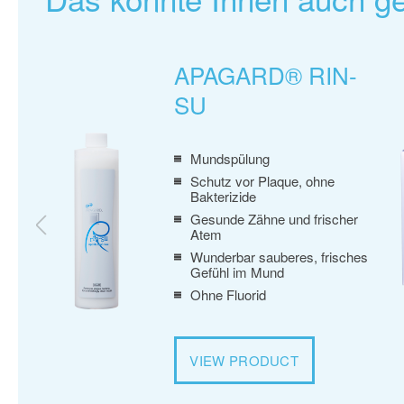
APAGARD® RIN-
SU
Mundspülung
Schutz vor Plaque, ohne
t den
Bakterizide
Gesunde Zähne und frischer
eiße
Atem
Wunderbar sauberes, frisches
 Lotion
Gefühl im Mund
Ohne Fluorid
VIEW PRODUCT