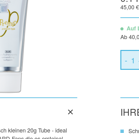
45,00 €
Auf 
Ab 40,
-
1
IHR
h kleinen 20g Tube - ideal
Sch
RD-Fans die es ersteinal