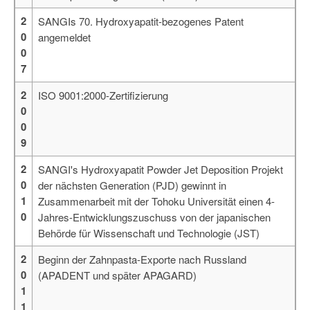
2
SANGIs 70. Hydroxyapatit-bezogenes Patent
0
angemeldet
0
7
2
ISO 9001:2000-Zertifizierung
0
0
9
2
SANGI's Hydroxyapatit Powder Jet Deposition Projekt
0
der nächsten Generation (PJD) gewinnt in
1
Zusammenarbeit mit der Tohoku Universität einen 4-
0
Jahres-Entwicklungszuschuss von der japanischen
Behörde für Wissenschaft und Technologie (JST)
2
Beginn der Zahnpasta-Exporte nach Russland
0
(APADENT und später APAGARD)
1
1