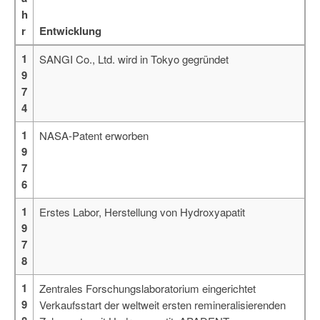
h
r
Entwicklung
1
SANGI Co., Ltd. wird in Tokyo gegründet
9
7
4
1
NASA-Patent erworben
9
7
6
1
Erstes Labor, Herstellung von Hydroxyapatit
9
7
8
1
Zentrales Forschungslaboratorium eingerichtet
9
Verkaufsstart der weltweit ersten remineralisierenden