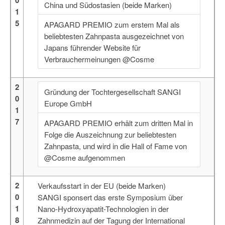
0
China und Südostasien (beide Marken)
1
5
APAGARD PREMIO zum erstem Mal als
beliebtesten Zahnpasta ausgezeichnet von
Japans führender Website für
Verbrauchermeinungen @Cosme
2
Gründung der Tochtergesellschaft SANGI
0
Europe GmbH
1
7
APAGARD PREMIO erhält zum dritten Mal in
Folge die Auszeichnung zur beliebtesten
Zahnpasta, und wird in die Hall of Fame von
@Cosme aufgenommen
2
Verkaufsstart in der EU (beide Marken)
0
SANGI sponsert das erste Symposium über
1
Nano-Hydroxyapatit-Technologien in der
8
Zahnmedizin auf der Tagung der International