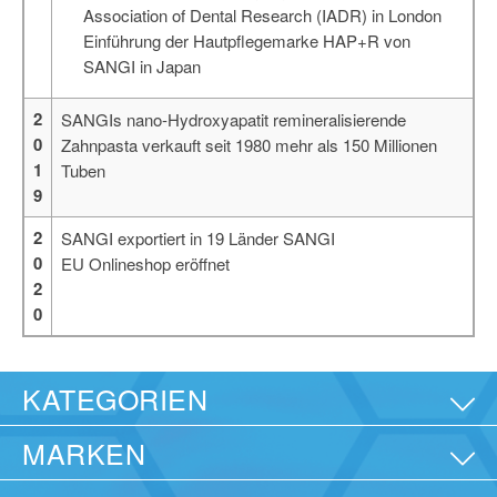
Association of Dental Research (IADR) in London
Einführung der Hautpflegemarke HAP+R von
SANGI in Japan
2
SANGIs nano-Hydroxyapatit remineralisierende
0
Zahnpasta verkauft seit 1980 mehr als 150 Millionen
1
Tuben
9
2
SANGI exportiert in 19 Länder SANGI
0
EU Onlineshop eröffnet
2
0
KATEGORIEN
MARKEN