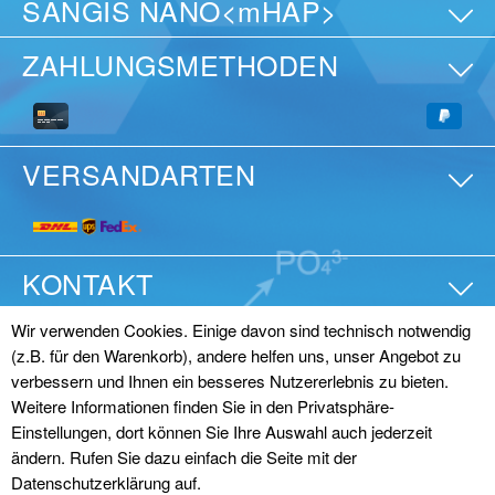
SANGIS NANO<mHAP>
ZAHLUNGSMETHODEN
VERSANDARTEN
KONTAKT
Wir verwenden Cookies. Einige davon sind technisch notwendig
(z.B. für den Warenkorb), andere helfen uns, unser Angebot zu
© SANGI Europe GmbH
verbessern und Ihnen ein besseres Nutzererlebnis zu bieten.
Impressum
|
Datenschutz
|
AGB (Online)
|
AGB
Weitere Informationen finden Sie in den Privatsphäre-
Einstellungen, dort können Sie Ihre Auswahl auch jederzeit
(Großhandel)
|
Vertrag widerrufen
ändern. Rufen Sie dazu einfach die Seite mit der
Datenschutzerklärung auf.