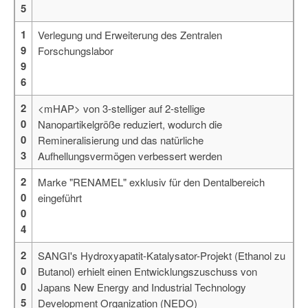
5
1
Verlegung und Erweiterung des Zentralen
9
Forschungslabor
9
6
2
<mHAP> von 3-stelliger auf 2-stellige
0
Nanopartikelgröße reduziert, wodurch die
0
Remineralisierung und das natürliche
3
Aufhellungsvermögen verbessert werden
2
Marke "RENAMEL" exklusiv für den Dentalbereich
0
eingeführt
0
4
2
SANGI's Hydroxyapatit-Katalysator-Projekt (Ethanol zu
0
Butanol) erhielt einen Entwicklungszuschuss von
0
Japans New Energy and Industrial Technology
5
Development Organization (NEDO)