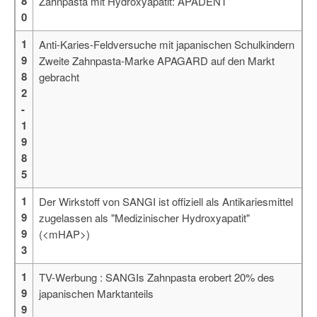
8
Zahnpasta mit Hydroxyapatit: APADENT
0
1
Anti-Karies-Feldversuche mit japanischen Schulkindern
9
Zweite Zahnpasta-Marke APAGARD auf den Markt
8
gebracht
2
-
1
9
8
5
1
Der Wirkstoff von SANGI ist offiziell als Antikariesmittel
9
zugelassen als "Medizinischer Hydroxyapatit"
9
(<mHAP>)
3
1
TV-Werbung : SANGIs Zahnpasta erobert 20% des
9
japanischen Marktanteils
9