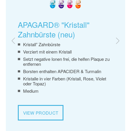
RE
APAGARD® "Kristall"
AP
Zahnbürste (neu)
"Ö
51%
Kristall” Zahnbürste
Set
Verziert mit einem Kristall
ent
Setzt negative Ionen frei, die helfen Plaque zu
Bo
entfernen
Erh
Borsten enthalten APACIDER & Turmalin
Sa
Kristalle in vier Farben (Kristall, Rose, Violet
Me
oder Topaz)
Medium
VI
VIEW PRODUCT