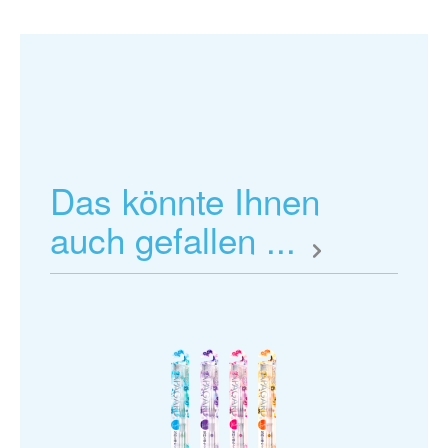
Geben Sie eine kleine Menge (1 - 1,5 cm) auf eine
Zahnbürste
Keine Bewertungen gefunden. Gehen Sie voran
Putzen Sie Ihre Zähne und Ihr Zahnfleisch etwa 3-5
und teilen Sie Ihre Erkenntnisse mit anderen.
Minuten lang sanft, aber sorgfältig, idealerweise nach
jeder Mahlzeit (3 Mal pro Tag wird empfohlen).
Nach dem Bürsten leicht spülen und ausspucken, so
dass die verbleibenden Rückstände von
nano<mHAP> Ihren Speichel mit Mineralien
anreichern und es seine Arbeit fortsetzen kann.
Das könnte Ihnen
auch gefallen ...