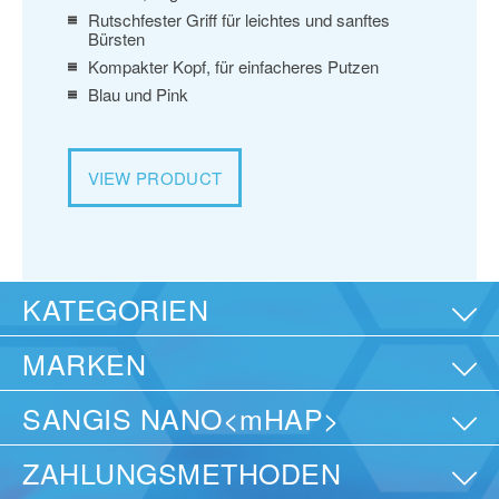
Rutschfester Griff für leichtes und sanftes
Rut
Bürsten
Bü
Kompakter Kopf, für einfacheres Putzen
Kom
Blau und Pink
Bl
VIEW PRODUCT
VI
KATEGORIEN
MARKEN
SANGIS NANO<mHAP>
ZAHLUNGSMETHODEN