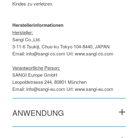
Kindes zu verletzen.
Herstellerinformationen
Hersteller:
Sangi Co.,Ltd.
3-11-6 Tsukiji, Chuo-ku Tokyo 104-8440, JAPAN
Email: info@sangi-co.com Url: www.sangi-co.com
Verantwortliche Person:
SANGI Europe GmbH
Leopoldstrasse 244, 80801 München
Email: info@sangi-eu.com Url: www.sangi-eu.com
ANWENDUNG
Karies verursachende Bakterien (vor allem die Familie
der
Mutans Streptokokken
) haben eine besondere