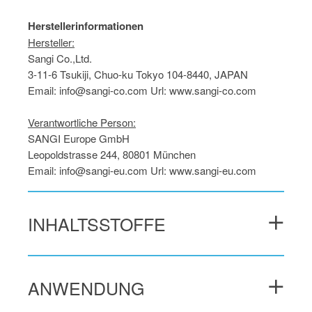
Herstellerinformationen
Hersteller:
Sangi Co.,Ltd.
3-11-6 Tsukiji, Chuo-ku Tokyo 104-8440, JAPAN
Email: info@sangi-co.com Url: www.sangi-co.com
Verantwortliche Person:
SANGI Europe GmbH
Leopoldstrasse 244, 80801 München
Email: info@sangi-eu.com Url: www.sangi-eu.com
INHALTSSTOFFE
(INCI Name)
ANWENDUNG
AQUA, DICALCIUM PHOSPHATE, GLYCERIN,
HYDROXYAPATITE (NANO), SILICA, PEG-8, SODIUM